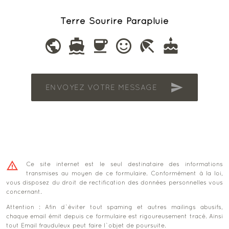
Terre
Sourire
Parapluie
public
directions_boat
coffee
sentiment_satisfied_alt
beach_access
cake
send
ENVOYEZ VOTRE MESSAGE
warning_amber
Ce site internet est le seul destinataire des informations
transmises au moyen de ce formulaire. Conformément à la loi,
vous disposez du droit de rectification des données personnelles vous
concernant.
Attention : Afin d`éviter tout spaming et autres mailings abusifs,
chaque email émit depuis ce formulaire est rigoureusement tracé. Ainsi
tout Email frauduleux peut faire l`objet de poursuite.