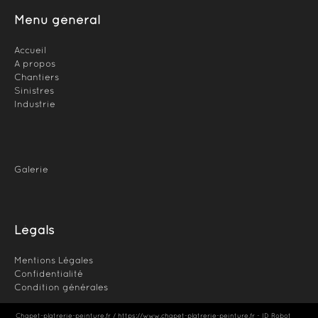
Menu général
Accueil
A propos
Chantiers
Sinistres
Industrie
Galerie
Légals
Mentions Légales
Confidentialité
Condition générales
Chapet-platrerie-peinture.fr / https://www.chapet-platrerie-peinture.fr - ID
Robot