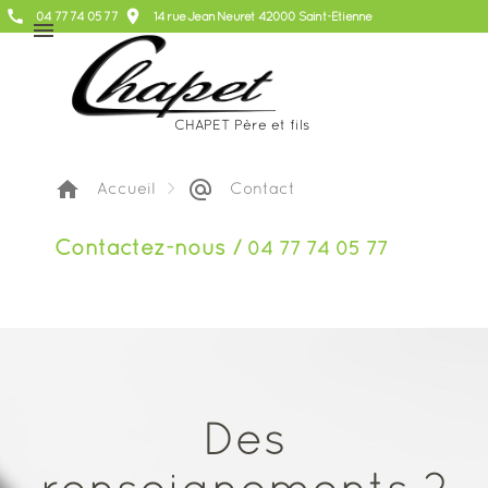
call
place
04 77 74 05 77
14 rue Jean Neuret 42000 Saint-Etienne
menu
CHAPET Père et fils
home
alternate_email
Accueil
>
Contact
Contactez-nous /
04 77 74 05 77
Des
renseignements ?